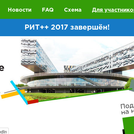
Новости
FAQ
Схема
Для участнико
РИТ++ 2017 завершён!
е
edIn