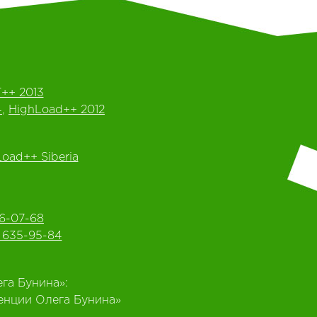
++ 2013
4
,
HighLoad++ 2012
oad++ Siberia
6-07-68
) 635-95-84
га Бунина»:
еренции Олега Бунина»