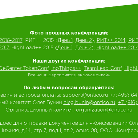
Фото прошлых конференций:
2016-2017
, РИТ++ 2015 (
День 1
,
День 2
),
РИТ++ 2014
,
РИТ
2017
, HighLoad++ 2015 (
День 1
,
День 2
),
HighLoad++ 201
Наши другие конференции:
DeCenter TokenConf
,
InoThings++
,
TeamLead Conf
,
HighL
Все наши мероприятия, включая онлайн
По любым вопросам обращайтесь:
терия и вопросы оплаты:
support@ontico.ru
+7(495) 64
ый комитет: Олег Бунин
oleg.bunin@ontico.ru
,
+7 (916
Организационный комитет:
organization@ontico.ru
дрес для отправки документов для «Конференции Оле
.Нижняя, д.14, стр.7, под.1, эт.2, офис 08, ООО «Конф