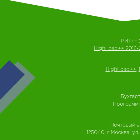
РИТ++ 
HighLoad++ 2016-
HighLoad++
,
Бухгал
Программн
Почтовый а
125040, г.Москва, ул