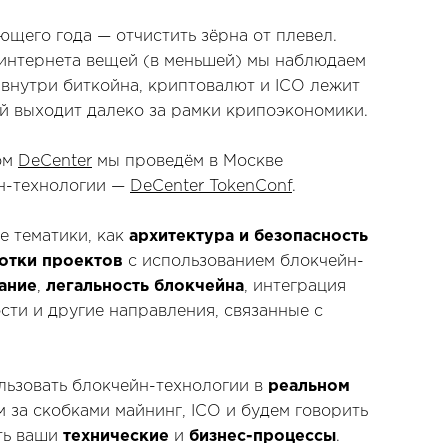
щего года — отчистить зёрна от плевел.
 интернета вещей (в меньшей) мы наблюдаем
 внутри биткойна, криптовалют и ICO лежит
й выходит далеко за рамки крипоэкономики.
ом
DeCenter
мы проведём в Москве
н-технологии —
DeCenter TokenConf
.
е тематики, как
архитектура и безопасность
отки проектов
с использованием блокчейн-
ание
,
легальность блокчейна
, интеграция
ти и другие направления, связанные с
льзовать блокчейн-технологии в
реальном
 за скобками майнинг, ICO и будем говорить
ить ваши
технические
и
бизнес-процессы
.