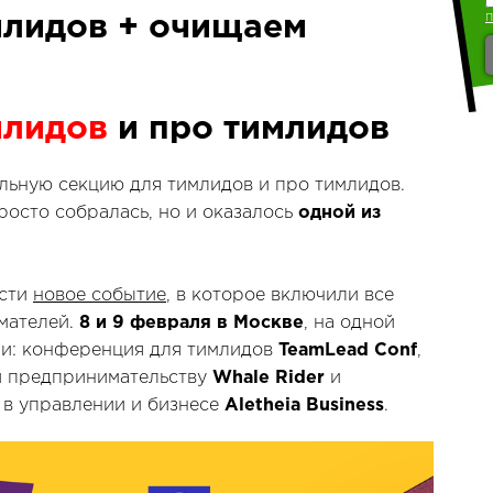
млидов + очищаем
млидов
и про тимлидов
ьную секцию для тимлидов и про тимлидов.
росто собралась, но и оказалось
одной из
ести
новое событие
, в которое включили все
мателей.
8 и 9 февраля в Москве
, на одной
ии: конференция для тимлидов
TeamLead Conf
,
и предпринимательству
Whale Rider
и
в управлении и бизнесе
Aletheia Business
.