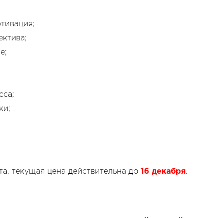
отивация;
ектива;
е;
сса;
ки;
а, текущая цена действительна до
16 декабря
.