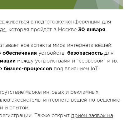
ерживаться в подготовке конференции для
ngs
, которая пройдёт в Москве
30 января
.
тывает все аспекты мира интернета вещей:
 обеспечения
устройств,
безопасность
для
мации
между устройствами и "сервером" и их
е бизнес-процессов
под влиянием IoT-
тсутствие маркетинговых и рекламных
алов экосистемы интернета вещей по решению
и и опытом.
регистрации. Также открыт
приём заявок на