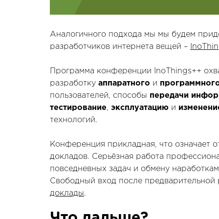
Аналогичного подхода мы мы будем прид
разработчиков интернета вещей –
InoThi
Программа конференции InoThings++ охва
разработку
аппаратного
и
программного
пользователей, способы
передачи инфор
тестирование
,
эксплуатацию
и
изменени
технологий.
Конференция прикладная, что означает о
докладов. Серьёзная работа профессион
повседневных задач и обмену наработкам
Свободный вход после предварительной 
доклады
.
Что дальше?