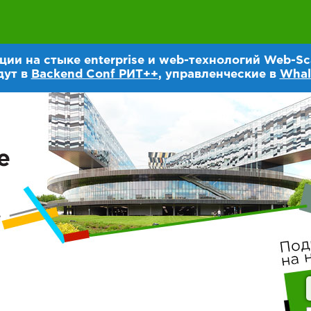
и на стыке enterprise и web-технологий Web-Sca
дут в
Backend Conf РИТ++
, управленческие в
Whal
е