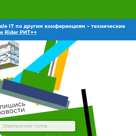
le IT по другим конференциям – технические
e Rider РИТ++